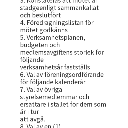
3. Konstateras att mötet är
stadgeenligt sammankallat
och beslutfört
4. Föredragningslistan för
mötet godkänns
5. Verksamhetsplanen,
budgeten och
medlemsavgiftens storlek för
följande
verksamhetsår fastställs
6. Val av föreningsordförande
för följande kalenderår
7. Val av övriga
styrelsemedlemmar och
ersättare i stället för dem som
är i tur
att avgå.
8. Val av en (1)